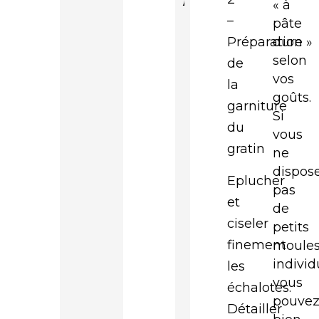
« à
–
pâte
dure »
Préparation
selon
de
vos
la
goûts.
garniture
Si
du
vous
gratin
ne
dispos
Eplucher
pas
et
de
ciseler
petits
finement
moule
individ
les
vous
échalotes.
pouve
Détailler