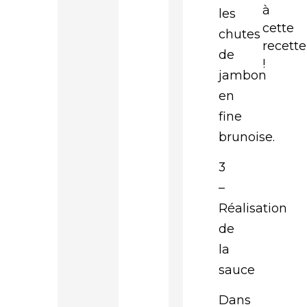
à
les
cette
chutes
recette
de
!
jambon
en
fine
brunoise.
3
–
Réalisation
de
la
sauce
Dans