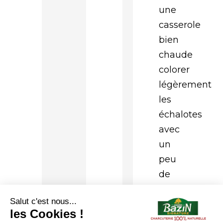
une
casserole
bien
chaude
colorer
légèrement
les
échalotes
avec
un
peu
de
matière
grasse,
ajouter