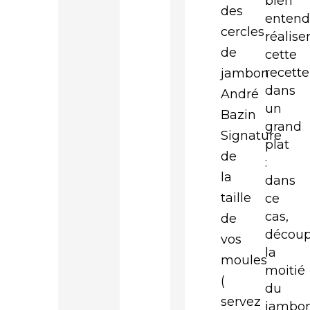
bien
des
enten
cercles
réalise
de
cette
recette
jambon
dans
André
un
Bazin
grand
Signature
plat
de
:
la
dans
taille
ce
cas,
de
décou
vos
la
moules
moitié
(
du
servez
jambo