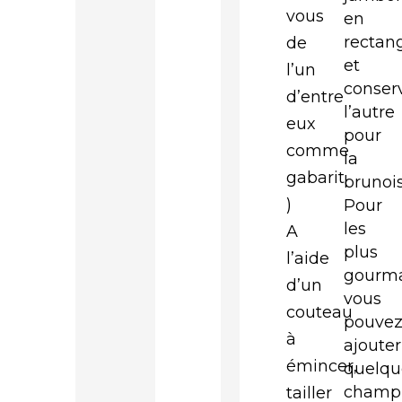
vous
en
rectan
de
et
l’un
conser
d’entre
l’autre
eux
pour
comme
la
gabarit
brunois
)
Pour
les
A
plus
l’aide
gourm
d’un
vous
couteau
pouve
à
ajouter
émincer,
quelqu
champ
tailler